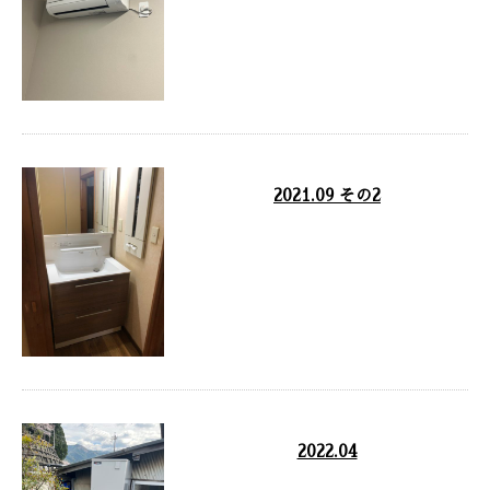
2021.09 その2
洗面化粧台工事 エアコン工事 ト
イレ取替工事 浴室水栓取替 LED
防犯灯工事 …
2022.04
丹波市 エコキュート工事 丹波